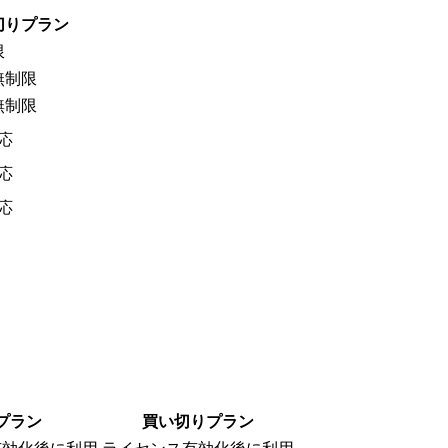
切りプラン
限
無制限
無制限
応
応
応
プラン
買い切りプラン
有効化後に利用
ライセンス有効化後に利用