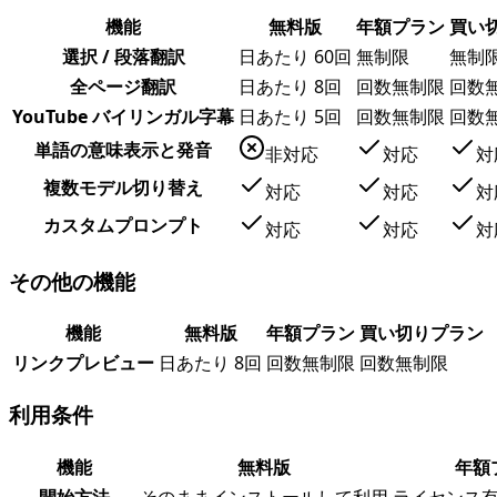
機能
無料版
年額プラン
買い
選択 / 段落翻訳
日あたり 60回
無制限
無制
全ページ翻訳
日あたり 8回
回数無制限
回数
YouTube バイリンガル字幕
日あたり 5回
回数無制限
回数
単語の意味表示と発音
非対応
対応
対
複数モデル切り替え
対応
対応
対
カスタムプロンプト
対応
対応
対
その他の機能
機能
無料版
年額プラン
買い切りプラン
リンクプレビュー
日あたり 8回
回数無制限
回数無制限
利用条件
機能
無料版
年額
開始方法
そのままインストールして利用
ライセンス