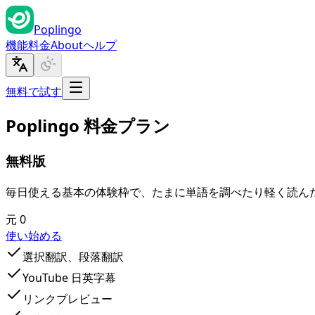
Poplingo
機能
料金
About
ヘルプ
無料で試す
Poplingo 料金プラン
無料版
毎日使える基本の体験枠で、たまに単語を調べたり軽く読ん
元 0
使い始める
選択翻訳、段落翻訳
YouTube 日英字幕
リンクプレビュー